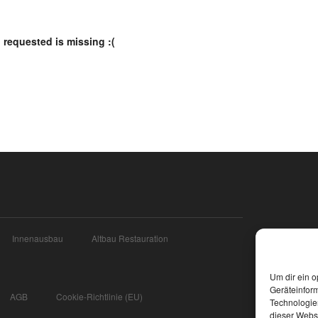
 requested is missing :(
Innenausbau
Altbau Restauration
Um dir ein o
Geräteinfor
AGB
Cookie-Richtlinie (EU)
Technologien
dieser Websi