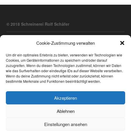
© 2018 Schreinerei Rolf Schäfer
Treppen
Fenster
Haustüren
Innenausbau
Cookie-Zustimmung verwalten
Altbau Restauration
Um dir ein optimales Erlebnis zu bieten, verwenden wir Technologien wie
Cookies, um Geräteinformationen zu speichern und/oder darauf
zuzugreifen. Wenn du diesen Technologien zustimmst, können wir Daten
wie das Surfverhalten oder eindeutige IDs auf dieser Website verarbeiten.
Impressum
Datenschutzerklärung
AGB
Wenn du deine Zustimmung nicht erteilst oder zurückziehst, können
Cookie-Richtlinie (EU)
bestimmte Merkmale und Funktionen beeinträchtigt werden.
Akzeptieren
Ablehnen
Einstellungen ansehen