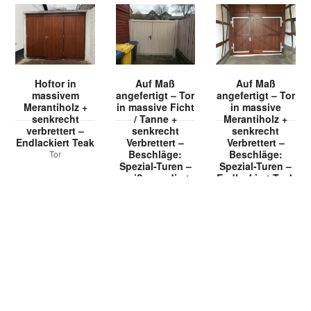
Hoftor in
Auf Maß
Auf Maß
massivem
angefertigt – Tor
angefertigt – Tor
Merantiholz +
in massive Ficht
in massive
senkrecht
/ Tanne +
Merantiholz +
verbrettert –
senkrecht
senkrecht
Endlackiert Teak
Verbrettert –
Verbrettert –
Beschläge:
Beschläge:
Tor
Spezial-Turen –
Spezial-Turen –
weiß grundiert
Endlackiert Teak
Tor
Tor