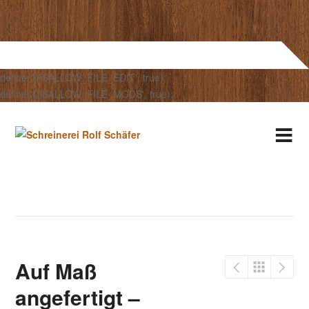
define('DISALLOW_FILE_EDIT', true);
define('DISALLOW_FILE_MODS', true);
Auf Maß
angefertigt –