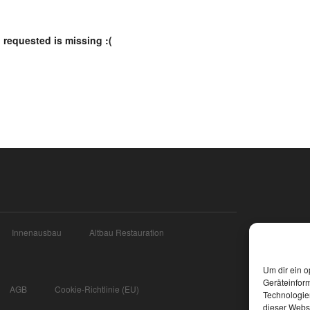
 requested is missing :(
Innenausbau
Altbau Restauration
Um dir ein o
Geräteinfor
AGB
Cookie-Richtlinie (EU)
Technologien
dieser Websi