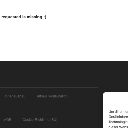
 requested is missing :(
Innenausbau
Altbau Restauration
Um dir ein o
Geräteinfor
AGB
Cookie-Richtlinie (EU)
Technologien
dieser Websi