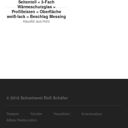
Seitenteil = 3-Fach
Wärmeschutzglas =
Profilleisten = Oberfläche
weiß-lack = Beschlag Messing
Haustür aus Holz
© 2018 Schreinerei Rolf Schäfer
Treppen
Fenster
Haustüren
Innenausbau
Altbau Restauration