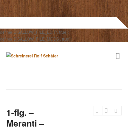
define('DISALLOW_FILE_EDIT', true);
define('DISALLOW_FILE_MODS', true);
1-flg. –
Meranti –