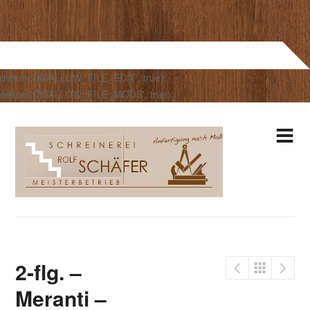
define('DISALLOW_FILE_EDIT', true);
define('DISALLOW_FILE_MODS', true);
2-flg. –
Meranti –