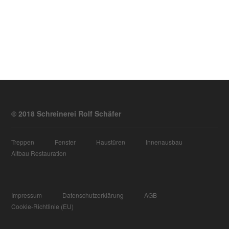
© 2018 Schreinerei Rolf Schäfer
Treppen
Fenster
Haustüren
Innenausbau
Altbau Restauration
Impressum
Datenschutzerklärung
AGB
Cookie-Richtlinie (EU)