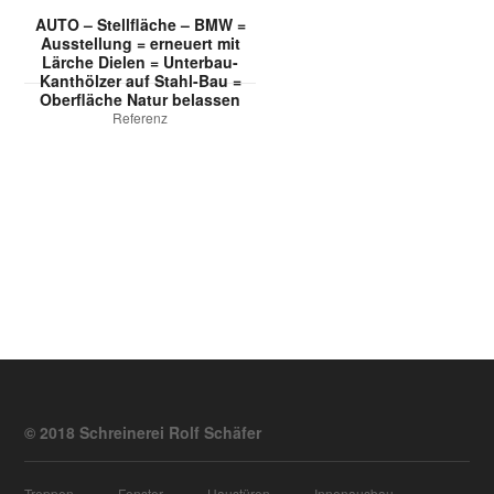
AUTO – Stellfläche – BMW =
Ausstellung = erneuert mit
Lärche Dielen = Unterbau-
Kanthölzer auf Stahl-Bau =
Oberfläche Natur belassen
Referenz
© 2018 Schreinerei Rolf Schäfer
Treppen
Fenster
Haustüren
Innenausbau